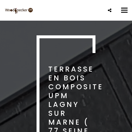
Aller
au
Tog
contenu
nav
principal
TERRASSE
EN BOIS
COMPOSITE
UPM
LAGNY
SUR
MARNE (
77 SEINE