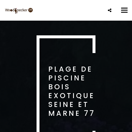
Aller
au
Tog
contenu
nav
principal
PLAGE DE
PISCINE
BOIS
EXOTIQUE
SEINE ET
MARNE 77