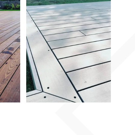
BOIS ACCOYA
LAGNY SUR
IS
MARNE 77
EN SAVOIR PLUS
EN SAVOIR PLUS