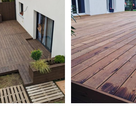
ILOTIS FRÊNE
BOIS
HERMO-
COMPOSITE
HAUFFÉ
SILVADEC GR
ARNE LA
TAÏGA À
ALLÉE 77
MEAUX (77)
EN SAVOIR PLUS