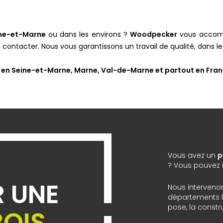
ine-et-Marne
ou dans les environs ?
Woodpecker
vous accompa
us contacter. Nous vous garantissons un travail de qualité, dans 
 en Seine-et-Marne, Marne, Val-de-Marne et partout en Fran
Vous avez un
p
? Vous pouvez n
R UNE
Nous interveno
départements l
pose, la constr
BOIS