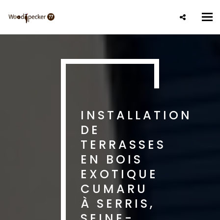
Aller
au
Tog
contenu
nav
principal
INSTALLATION
DE
TERRASSES
EN BOIS
EXOTIQUE
CUMARU
À SERRIS,
SEINE-