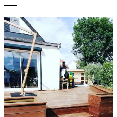
TERRASSE BOIS EN FRÊNE
THERMOCHAUFFÉ À
THORIGNY-SUR-MARNE
(77)