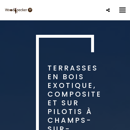
Aller
au
Tog
contenu
nav
principal
TERRASSES
EN BOIS
EXOTIQUE,
COMPOSITE
ET SUR
PILOTIS À
CHAMPS-
SUR-