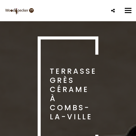
Aller
au
Tog
contenu
nav
principal
TERRASSE
GRÈS
CÉRAME
À
COMBS-
LA-VILLE