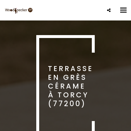
Aller
au
Tog
contenu
nav
principal
TERRASSE
EN GRÈS
CÉRAME
À TORCY
(77200)