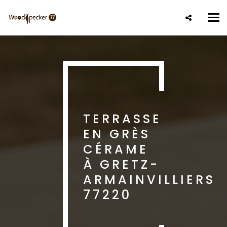
Aller
au
Tog
contenu
nav
principal
TERRASSE
EN GRÈS
CÉRAME
À GRETZ-
ARMAINVILLIERS
77220