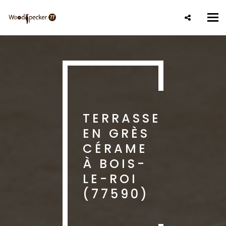
Aller
au
Tog
contenu
nav
principal
TERRASSE
EN GRÈS
CÉRAME
À BOIS-
LE-ROI
(77590)