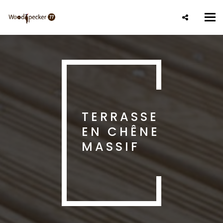
Aller
au
Tog
contenu
nav
principal
TERRASSE
EN CHÊNE
MASSIF