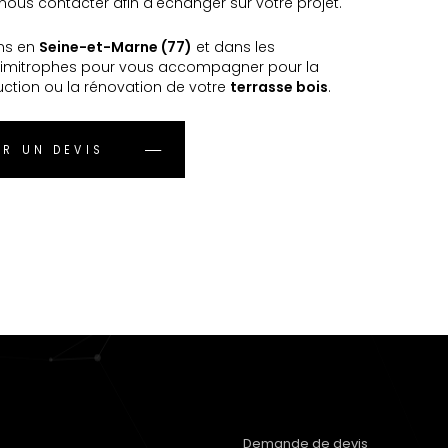
ous contacter afin d'échanger sur votre projet.
ns en
Seine-et-Marne (77)
et dans les
imitrophes pour vous accompagner pour la
uction ou la rénovation de votre
terrasse bois
.
R UN DEVIS
Demande de devis