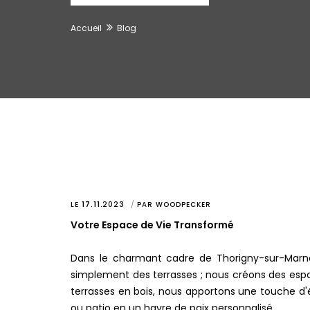
Accueil
Blog
LE
17.11
.
2023
PAR
WOODPECKER
Votre Espace de Vie Transformé
Dans le charmant cadre de Thorigny-sur-Marne,
simplement des terrasses ; nous créons des espac
terrasses en bois, nous apportons une touche d
ou patio en un havre de paix personnalisé.