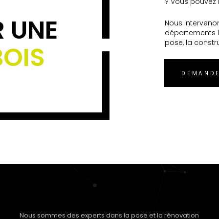
? Vous pouvez n
R UNE
Nous interveno
départements l
pose, la constr
BOIS
DEMANDE
Nous sommes des experts dans la pose et la rénovation