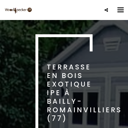
Aller
au
Tog
contenu
nav
principal
TERRASSE
EN BOIS
EXOTIQUE
IPE À
BAILLY-
ROMAINVILLIERS
(77)