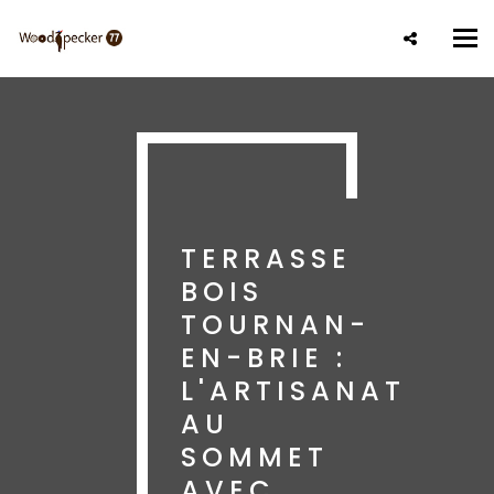
Aller
au
Tog
contenu
nav
principal
TERRASSE
BOIS
TOURNAN-
EN-BRIE :
L'ARTISANAT
AU
SOMMET
AVEC