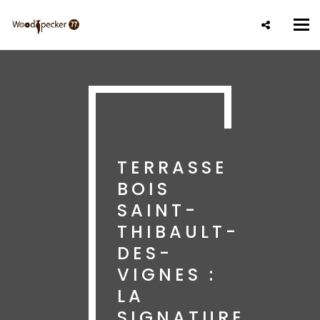
Aller
au
Tog
contenu
nav
principal
TERRASSE
BOIS
SAINT-
THIBAULT-
DES-
VIGNES :
LA
SIGNATURE