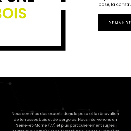
pose, la constr
BOIS
DEMANDE
Nous sommes des experts dans la pose et la rénovation
de terrasses bois et de pergolas. Nous intervenons en
Seine-et-Marne (77) et plus particulièrement sur les