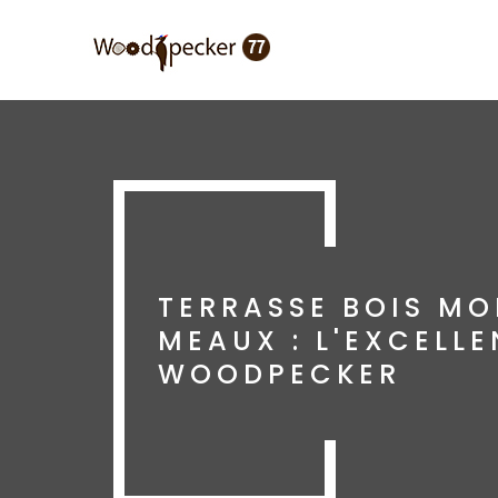
Aller
au
contenu
principal
TERRASSE BOIS M
MEAUX : L'EXCELL
WOODPECKER