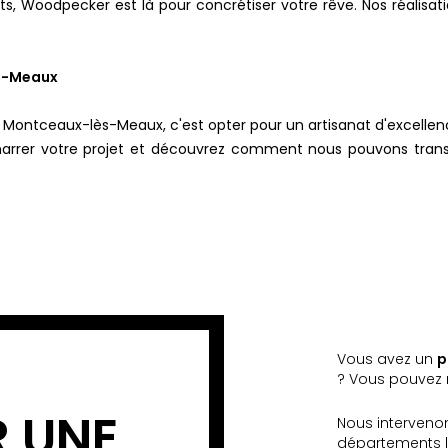
ts, Woodpecker est là pour concrétiser votre rêve. Nos réalis
ès-Meaux
à Montceaux-lès-Meaux, c'est opter pour un artisanat d'excellen
marrer votre projet et découvrez comment nous pouvons trans
Vous avez un
p
? Vous pouvez n
R UNE
Nous interveno
départements l