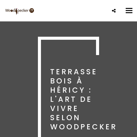
Aller
au
Tog
contenu
nav
principal
TERRASSE
BOIS À
HÉRICY :
L'ART DE
VIVRE
SELON
WOODPECKER