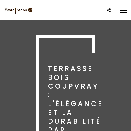
Aller
au
Tog
contenu
nav
principal
TERRASSE
BOIS
COUPVRAY
:
L'ÉLÉGANCE
ET LA
DURABILITÉ
PAR