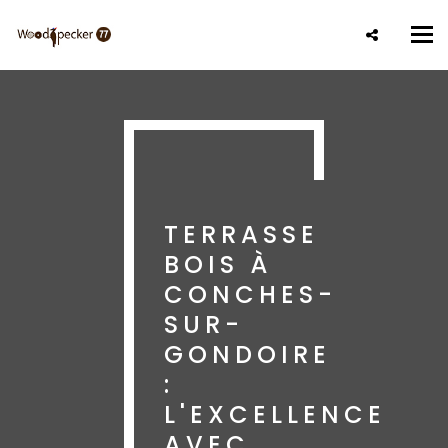
Aller
au
Tog
contenu
nav
principal
TERRASSE
BOIS À
CONCHES-
SUR-
GONDOIRE
:
L'EXCELLENCE
AVEC