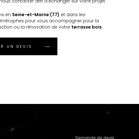
ous contacter afin d'échanger sur votre projet.
ns en
Seine-et-Marne (77)
et dans les
imitrophes pour vous accompagner pour la
uction ou la rénovation de votre
terrasse bois
.
R UN DEVIS
Demande de devis