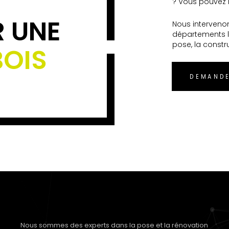
? Vous pouvez n
R UNE
Nous interveno
départements l
pose, la constr
BOIS
DEMANDE
Nous sommes des experts dans la pose et la rénovation