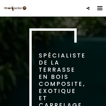
Aller
au
Tog
contenu
nav
principal
SPÉCIALISTE
DE LA
TERRASSE
EN BOIS
COMPOSITE,
EXOTIQUE
ET
CARRELAGE