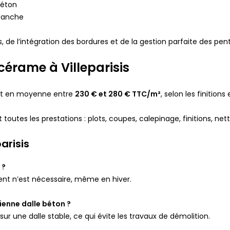
béton
blanche
s, de l’intégration des bordures et de la gestion parfaite des p
 cérame à Villeparisis
vent en moyenne entre
230 € et 280 € TTC/m²
, selon les finition
t toutes les prestations : plots, coupes, calepinage, finitions, ne
arisis
 ?
ment n’est nécessaire, même en hiver.
ienne dalle béton ?
 sur une dalle stable, ce qui évite les travaux de démolition.