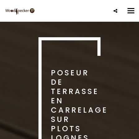
Aller
au
Tog
contenu
nav
principal
POSEUR
DE
TERRASSE
EN
CARRELAGE
SUR
PLOTS
LOGNES