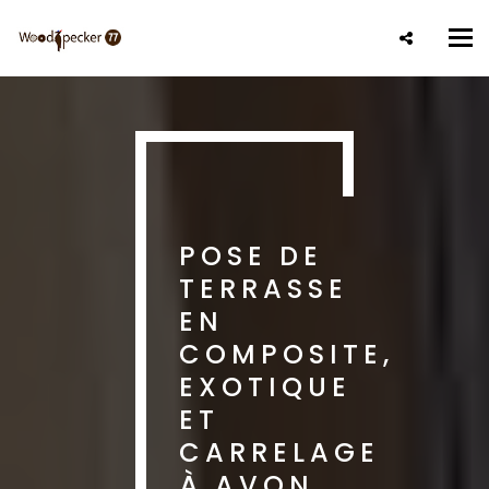
Aller
au
Tog
contenu
nav
principal
POSE DE
TERRASSE
EN
COMPOSITE,
EXOTIQUE
ET
CARRELAGE
À AVON