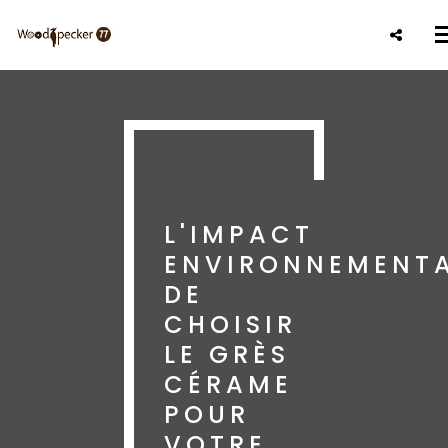
Aller
au
contenu
principal
L'IMPACT
ENVIRONNEMENT
DE
CHOISIR
LE GRÈS
CÉRAME
POUR
VOTRE