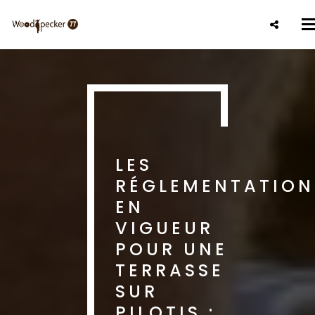
Aller
au
T
contenu
n
principal
LES
RÉGLEMENTATION
EN
VIGUEUR
POUR UNE
TERRASSE
SUR
PILOTIS :