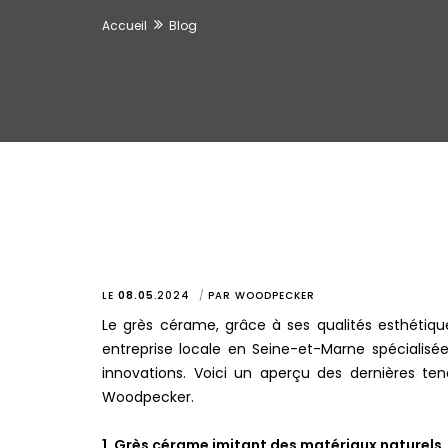
Accueil
Blog
LE
08.05
.
2024
PAR
WOODPECKER
Le grès cérame, grâce à ses qualités esthétiq
entreprise locale en Seine-et-Marne spécialisée
innovations. Voici un aperçu des dernières t
Woodpecker.
1. Grès cérame imitant des matériaux naturels