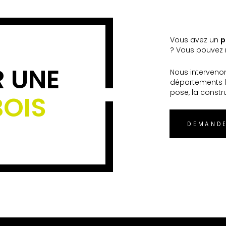
Vous avez un
p
? Vous pouvez n
R UNE
Nous interveno
départements l
pose, la constr
BOIS
DEMANDE