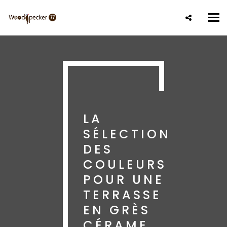
Aller
au
Tog
contenu
nav
principal
LA
SÉLECTION
DES
COULEURS
POUR UNE
TERRASSE
EN GRÈS
CÉRAME