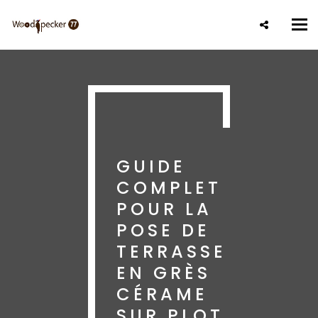
Aller
au
Tog
contenu
nav
principal
GUIDE
COMPLET
POUR LA
POSE DE
TERRASSE
EN GRÈS
CÉRAME
SUR PLOT