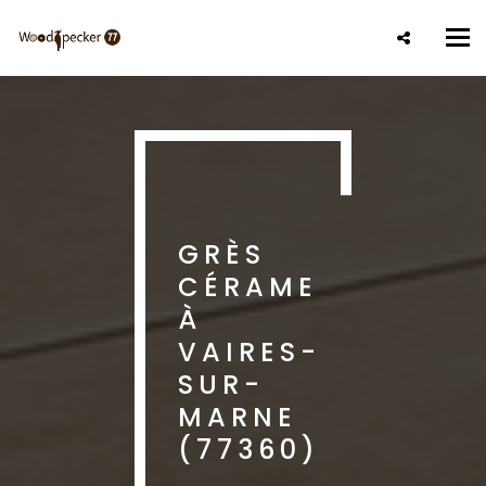
Aller
au
Tog
contenu
nav
principal
GRÈS
CÉRAME
À
VAIRES-
SUR-
MARNE
(77360)