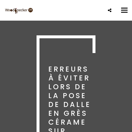
Aller
au
Tog
contenu
nav
principal
ERREURS
À ÉVITER
LORS DE
LA POSE
DE DALLE
EN GRÈS
CÉRAME
SUR