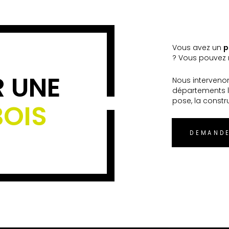
Vous avez un
p
? Vous pouvez n
R UNE
Nous interveno
départements l
pose, la constr
BOIS
DEMANDE