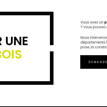
Vous avez un
p
? Vous pouvez n
R UNE
Nous interveno
départements l
pose, la constr
BOIS
DEMANDE