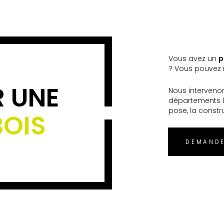
Vous avez un
p
? Vous pouvez n
R UNE
Nous interveno
départements l
pose, la constr
BOIS
DEMANDE