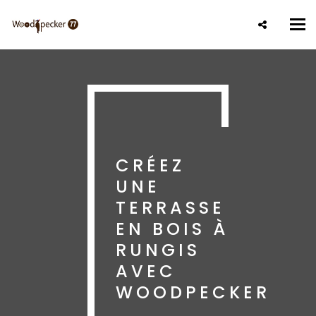
Aller
au
Tog
contenu
nav
principal
CRÉEZ
UNE
TERRASSE
EN BOIS À
RUNGIS
AVEC
WOODPECKER