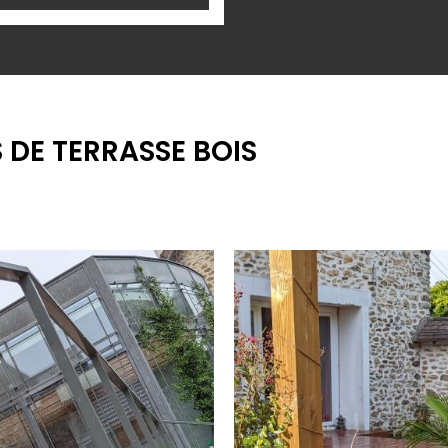
 DE TERRASSE BOIS
RÉATION
CRÉATION DE
'UNE
TERRASSE EN
ERRASSE EN
BOIS
OIS EXOTIQUE
EMMERAINVIL
AMBOU MOSO
77 SEINE ET