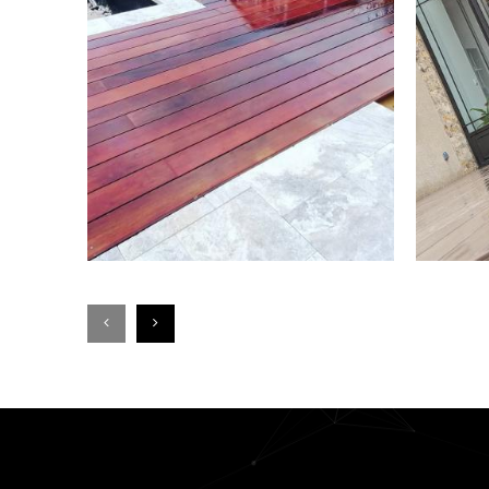
77 SEINE ET
N
MARNE )
C
E
EN SAVOIR PLUS
EN SAVOIR PLUS