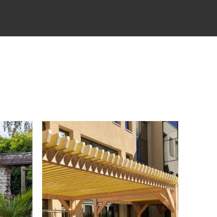
INSTALLATION
EXPERTISE
TERRASSE BOIS
LE
À MEAUX,
SEINE-ET-