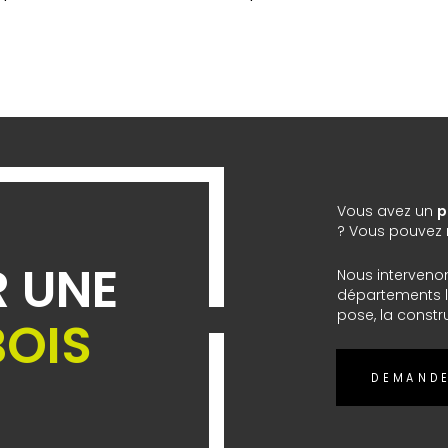
Vous avez un
p
? Vous pouvez n
R UNE
Nous interveno
départements l
pose, la constr
BOIS
DEMANDE