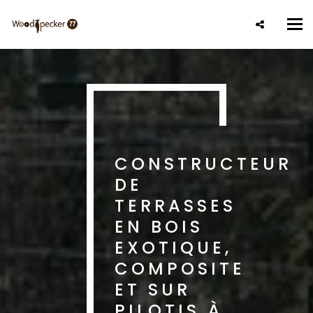
Aller
au
Tog
contenu
nav
principal
CONSTRUCTEUR
DE
TERRASSES
EN BOIS
EXOTIQUE,
COMPOSITE
ET SUR
PILOTIS À