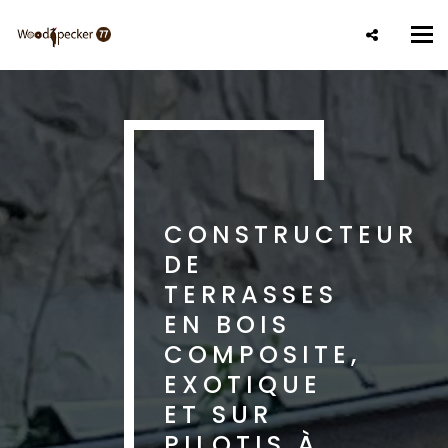
Aller
au
Tog
contenu
nav
principal
CONSTRUCTEUR
DE
TERRASSES
EN BOIS
COMPOSITE,
EXOTIQUE
ET SUR
PILOTIS À