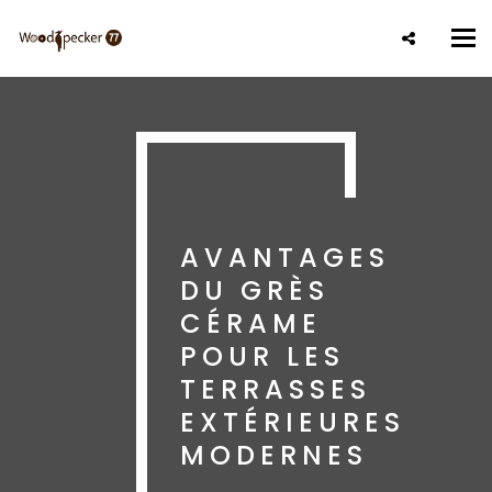
Aller
au
Tog
contenu
nav
principal
AVANTAGES
DU GRÈS
CÉRAME
POUR LES
TERRASSES
EXTÉRIEURES
MODERNES