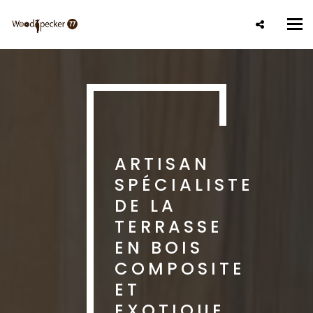
Aller
au
Tog
contenu
nav
principal
ARTISAN
SPÉCIALISTE
DE LA
TERRASSE
EN BOIS
COMPOSITE
ET
EXOTIQUE