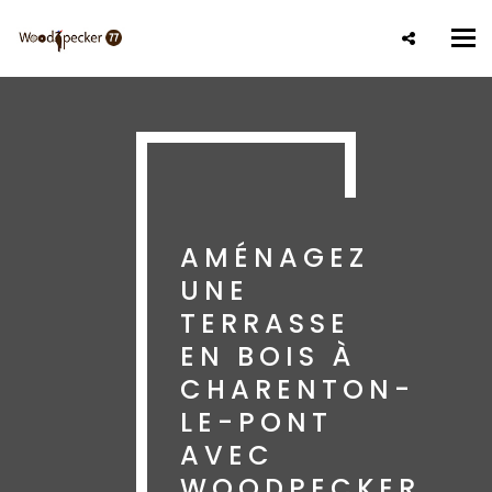
Aller
au
Tog
contenu
nav
principal
AMÉNAGEZ
UNE
TERRASSE
EN BOIS À
CHARENTON-
LE-PONT
AVEC
WOODPECKER